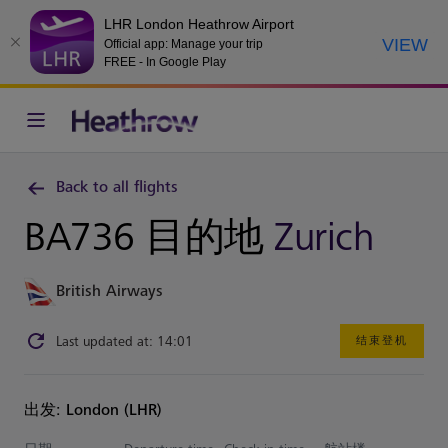
LHR London Heathrow Airport
VIEW
Official app: Manage your trip
FREE - In Google Play
Back to all flights
BA736 目的地
Zurich
British Airways
Last updated at: 14:01
结束登机
出发: London (LHR)