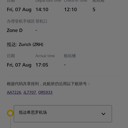
日期
Departure time
Check-in time
航站楼
Estimated 时间
Fri, 07 Aug
14:10
12:10
5
办理登机手续区
登机口
Zone D
-
抵达: Zurich (ZRH)
日期
Arrival time
航站楼
Estimated 时间
Fri, 07 Aug
17:05
-
根据代码共享排列，此航班仍沿用以下航班号：
AA7226
,
JL7707
,
QR5933
抵达希思罗机场