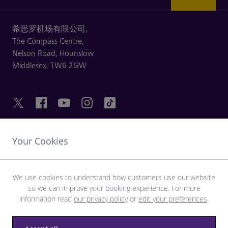
希思罗机场有限公司,
The Compass Centre,
Nelson Road,
Hounslow
Middlesex,
TW6 2GW
Your Cookies
友情链接
探索希思罗机场
We use cookies to understand how customers use our website
so we can improve your booking experience. For more
information read
our privacy policy
or
edit your preferences
.
下载 LHR 应用程序