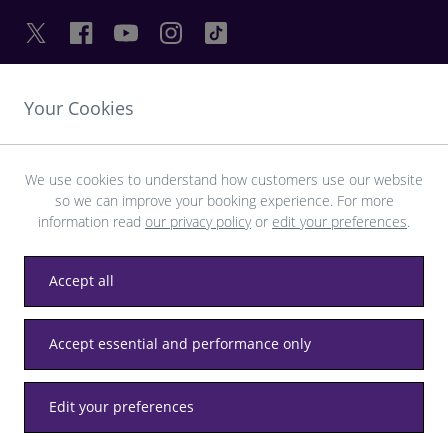
Your Cookies
友情链接
探索希思罗机场
We use cookies to understand how customers use our website
so we can improve your booking experience. For more
information read
our privacy policy
or
edit your preferences
.
下载 LHR 应用程序
Accept all
Accept essential and performance only
隐私
条款和条件
无障碍
网站地图
希思罗机场规程细则
Edit your preferences
© 希思罗机场有限公司