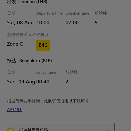
出发: London (LHR)
日期
Departure time
Check-in time
航站楼
Estimated 时间
Sat, 08 Aug
10:00
07:00
5
办理登机手续区
登机口
Zone C
B46
抵达: Bengaluru (BLR)
日期
Arrival time
航站楼
Estimated 时间
Sun, 09 Aug
00:40
2
根据代码共享排列，此航班仍沿用以下航班号：
AA7191
抵达希思罗机场