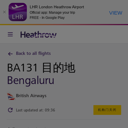
LHR London Heathrow Airport
VIEW
Official app: Manage your trip
FREE - In Google Play
Back to all flights
BA131 目的地
Bengaluru
British Airways
Last updated at: 09:36
机舱门关闭