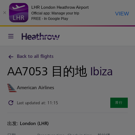
LHR London Heathrow Airport
VIEW
Official app: Manage your trip
FREE - In Google Play
Back to all flights
AA7053 目的地
Ibiza
American Airlines
Last updated at: 11:15
滑行
出发: London (LHR)