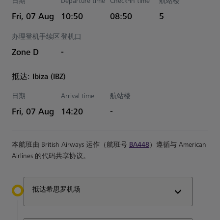
日期
Departure time
Check-in time
航站楼
Estimated 时间
Fri, 07 Aug
10:50
08:50
5
办理登机手续区
登机口
Zone D
-
抵达: Ibiza (IBZ)
日期
Arrival time
航站楼
Estimated 时间
Fri, 07 Aug
14:20
-
本航班由 British Airways 运作（航班号
BA448
）遵循与 American
Airlines 的代码共享协议。
抵达希思罗机场