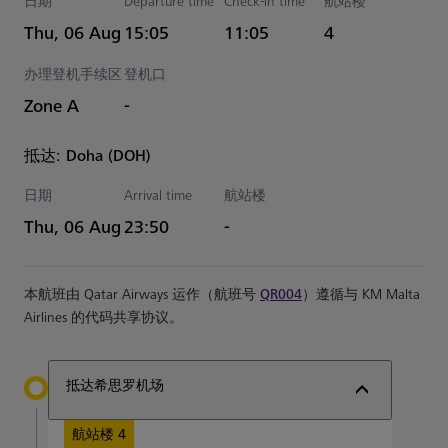
日期
Departure time
Check-in time
航站楼
Estimated 时间
Thu, 06 Aug
15:05
11:05
4
办理登机手续区
登机口
Zone A
-
抵达: Doha (DOH)
日期
Arrival time
航站楼
Estimated 时间
Thu, 06 Aug
23:50
-
本航班由 Qatar Airways 运作（航班号
QR004
）遵循与 KM Malta
Airlines 的代码共享协议。
抵达希思罗机场
航站楼 4