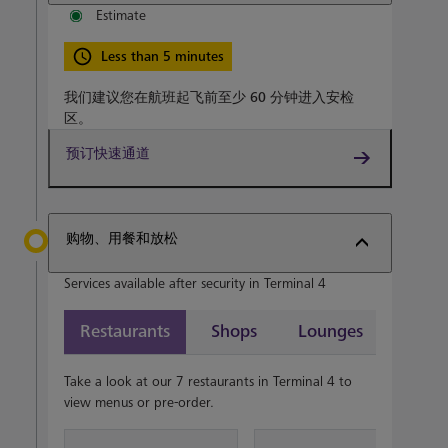
Estimate
Less than 5 minutes
我们建议您在航班起飞前至少
60 分钟
进入安检
区。
预订快速通道
购物、用餐和放松
Services available after security in Terminal 4
Restaurants
Shops
Lounges
Take a look at our 7 restaurants in Terminal 4 to
view menus or pre-order.