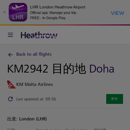
LHR London Heathrow Airport
VIEW
Official app: Manage your trip
FREE - In Google Play
Back to all flights
KM2942 目的地
Doha
KM Malta Airlines
Last updated at: 09:36
准时
出发: London (LHR)