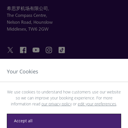
希思罗机场有限公司,
The Compass Centre,
Nelson Road,
Hounslow
Middlesex,
TW6 2GW
Your Cookies
友情链接
探索希思罗机场
We use cookies to understand how customers use our website
so we can improve your booking experience. For more
information read
our privacy policy
or
edit your preferences
.
下载 LHR 应用程序
Accept all