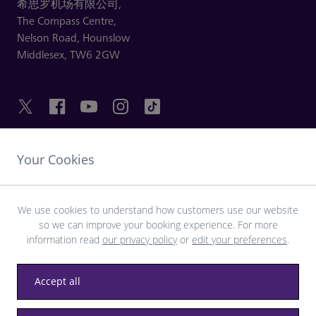
希思罗机场有限公司,
The Compass Centre,
Nelson Road,
Hounslow
Middlesex,
TW6 2GW
Your Cookies
友情链接
探索希思罗机场
We use cookies to understand how customers use our website
so we can improve your booking experience. For more
information read
our privacy policy
or
edit your preferences
.
下载 LHR 应用程序
Accept all