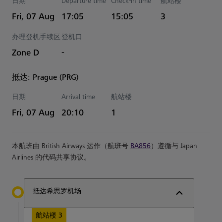
日期
Departure time
Check-in time
航站楼
Estimated 时间
Fri, 07 Aug
17:05
15:05
3
办理登机手续区
登机口
Zone D
-
抵达: Prague (PRG)
日期
Arrival time
航站楼
Estimated 时间
Fri, 07 Aug
20:10
1
本航班由 British Airways 运作（航班号
BA856
）遵循与 Japan
Airlines 的代码共享协议。
抵达希思罗机场
航站楼 3