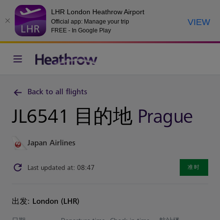
LHR London Heathrow Airport
VIEW
Official app: Manage your trip
FREE - In Google Play
Back to all flights
JL6541 目的地
Prague
Japan Airlines
Last updated at: 08:47
准时
出发: London (LHR)