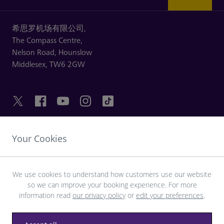
希思罗机场有限公司,
The Compass Centre,
Nelson Road,
Hounslow
Middlesex,
TW6 2GW
Your Cookies
友情链接
探索希思罗机场
We use cookies to understand how customers use our website
so we can improve your booking experience. For more
information read
our privacy policy
or
edit your preferences
.
下载 LHR 应用程序