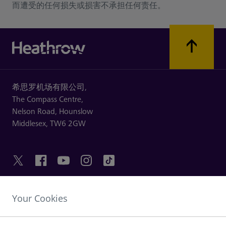
而遭受的任何损失或损害不承担任何责任。
希思罗机场有限公司,
The Compass Centre,
Nelson Road,
Hounslow
Middlesex,
TW6 2GW
Your Cookies
友情链接