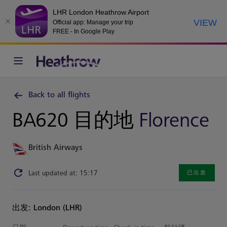
LHR London Heathrow Airport
VIEW
Official app: Manage your trip
FREE - In Google Play
Back to all flights
BA620 目的地
Florence
British Airways
Last updated at: 15:17
已出发
出发: London (LHR)