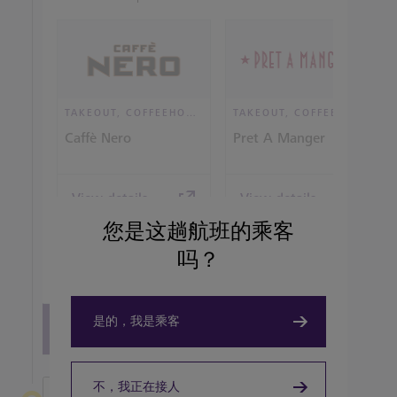
TAKEOUT, COFFEEHOUSE AND CAFÉ
TAKEOUT, COFFEEHOUSE AND CAFÉ
Caffè Nero
Pret A Manger
View details
View details
您是这趟航班的乘客
吗？
是的，我是乘客
View all terminal 5 Restaurants
不，我正在接人