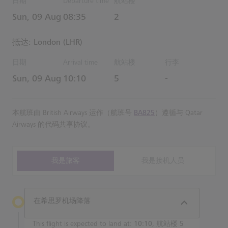
日期
Departure time
航站楼
Estimated 时间
Sun, 09 Aug
08:35
2
抵达: London (LHR)
日期
Arrival time
航站楼
行李
Estimated 时间
Sun, 09 Aug
10:10
5
-
本航班由 British Airways 运作（航班号
BA825
）遵循与 Qatar
Airways 的代码共享协议。
我是旅客
我是接机人员
在希思罗机场降落
This flight is expected to land at:
10:10, 航站楼 5