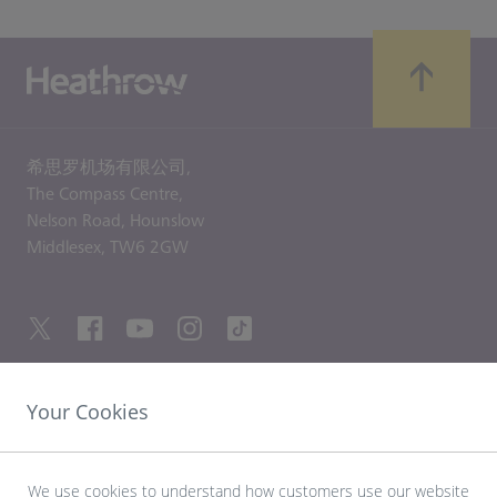
希思罗机场有限公司,
The Compass Centre,
Nelson Road,
Hounslow
Middlesex,
TW6 2GW
Your Cookies
友情链接
探索希思罗机场
We use cookies to understand how customers use our website