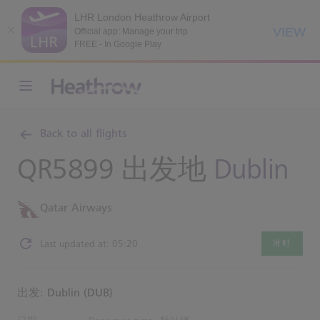
LHR London Heathrow Airport
VIEW
Official app: Manage your trip
FREE - In Google Play
Back to all flights
QR5899 出发地
Dublin
Qatar Airways
Last updated at: 05:20
准时
出发: Dublin (DUB)