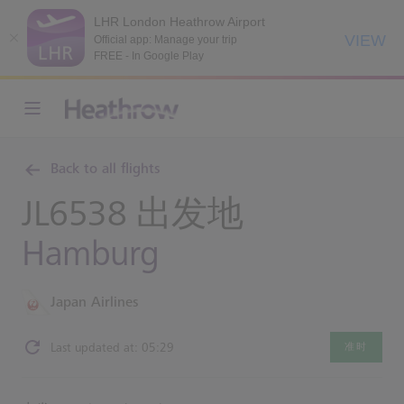
LHR London Heathrow Airport
VIEW
Official app: Manage your trip
FREE - In Google Play
Back to all flights
JL6538 出发地
Hamburg
Japan Airlines
Last updated at: 05:29
准时