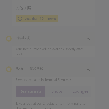
其他护照
Less than 10 minutes
行李认领
Your belt number will be available shortly after
landing
购物、用餐和放松
Services available in Terminal 5 Arrivals
Restaurants
Shops
Lounges
Take a look at our 2 restaurants in Terminal 5 to
view menus or pre-order.