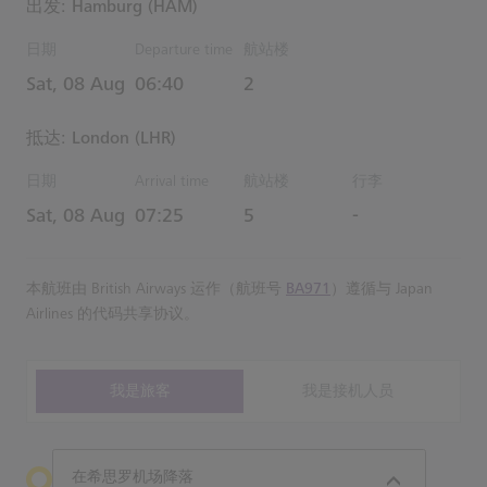
出发: Hamburg (HAM)
日期
Departure time
航站楼
Estimated 时间
Sat, 08 Aug
06:40
2
抵达: London (LHR)
日期
Arrival time
航站楼
行李
Estimated 时间
Sat, 08 Aug
07:25
5
-
本航班由 British Airways 运作（航班号
BA971
）遵循与 Japan
Airlines 的代码共享协议。
我是旅客
我是接机人员
在希思罗机场降落