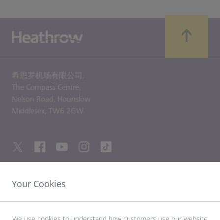
希思罗机场有限公司,
The Compass Centre,
Nelson Road,
Hounslow
Middlesex,
TW6 2GW
Your Cookies
友情链接
探索希思罗机场
We use cookies to understand how customers use our website