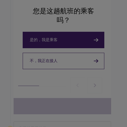
您是这趟航班的乘客
吗？
TAKEOUT, COFFEEHOUSE AND CAFÉ
TAKEOUT, COFFEEHOUSE AND CAFÉ
是的，我是乘客
Caffè Nero
Pret A Manger
不，我正在接人
View details
View details
View all terminal 5 Restaurants