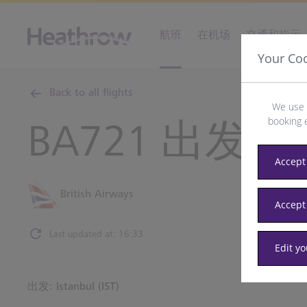
航班
在机场
交通和指示
Your Co
Back to all flights
We use 
booking 
BA721 出发地
Accept 
British Airways
Accept
Last updated at: 16:33
Edit y
出发: Istanbul (IST)