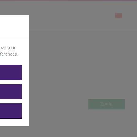
ove your
eferences
.
已降落