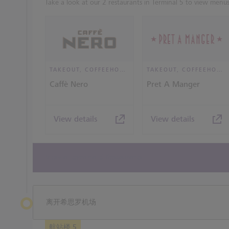
Take a look at our 2 restaurants in Terminal 5 to view menus
TAKEOUT, COFFEEHOUSE AND CAFÉ
TAKEOUT, COFFEEHOUSE AND CAFÉ
Caffè Nero
Pret A Manger
View details
View details
View all terminal 5 Restaurants
离开希思罗机场
航站楼 5