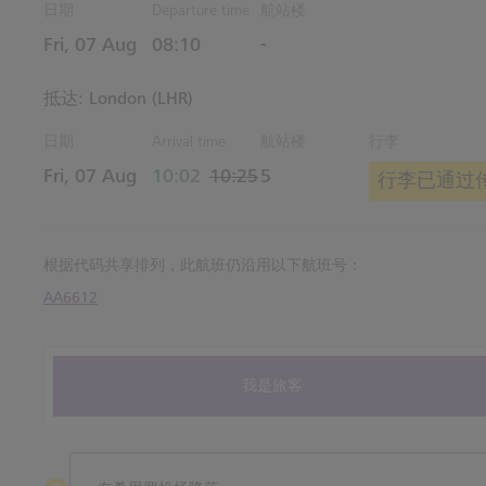
日期
Departure time
航站楼
Estimated 时间
Fri, 07 Aug
08:10
-
抵达: London (LHR)
日期
Arrival time
航站楼
行李
actual 时间
Estimated 时间
Fri, 07 Aug
10:02
10:25
5
行李已通过传
根据代码共享排列，此航班仍沿用以下航班号：
AA6612
我是旅客