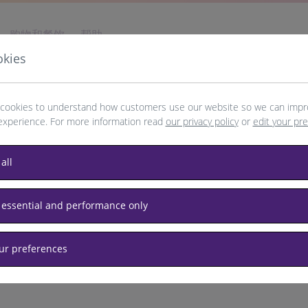
购物和餐饮
帮助
okies
cookies to understand how customers use our website so we can impr
experience. For more information read
our privacy policy
or
edit your pr
Istanbul
all
 essential and performance only
our preferences