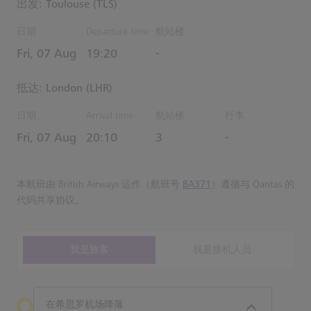
出发: Toulouse (TLS)
日期
Departure time
航站楼
Estimated 时间
Fri, 07 Aug
19:20
-
抵达: London (LHR)
日期
Arrival time
航站楼
行李
Estimated 时间
Fri, 07 Aug
20:10
3
-
本航班由 British Airways 运作（航班号
BA371
）遵循与 Qantas 的
代码共享协议。
我是旅客
我是接机人员
在希思罗机场降落