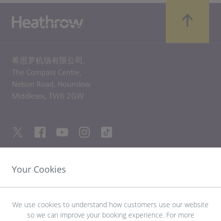
希思罗机场有限公司,
The Compass Centre,
Nelson Road,
Hounslow
Middlesex,
TW6 2GW
Your Cookies
友情链接
探索希思罗机场
We use cookies to understand how customers use our website
so we can improve your booking experience. For more