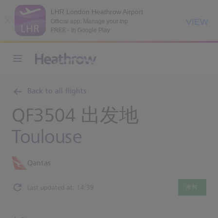
LHR London Heathrow Airport
VIEW
Official app: Manage your trip
FREE - In Google Play
Back to all flights
QF3504 出发地
Toulouse
Qantas
Last updated at: 14:39
准时