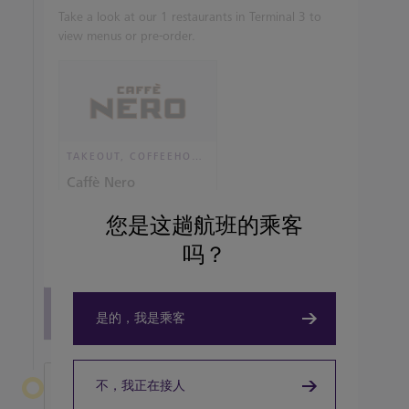
Take a look at our 1 restaurants in Terminal 3 to
view menus or pre-order.
TAKEOUT, COFFEEHOUSE AND CAFÉ
Caffè Nero
您是这趟航班的乘客
View details
吗？
View all terminal 3 Restaurants
是的，我是乘客
离开希思罗机场
不，我正在接人