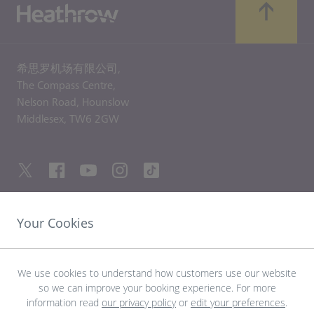
希思罗机场有限公司,
The Compass Centre,
Nelson Road,
Hounslow
Middlesex,
TW6 2GW
Your Cookies
友情链接
探索希思罗机场
We use cookies to understand how customers use our website
so we can improve your booking experience. For more
information read
our privacy policy
or
edit your preferences
.