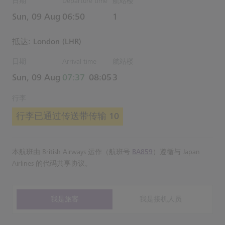
日期
Departure time
航站楼
Estimated 时间
Sun, 09 Aug
06:50
1
抵达: London (LHR)
日期
Arrival time
航站楼
actual 时间
Estimated 时间
Sun, 09 Aug
07:37
08:05
3
行李
行李已通过传送带传输 10
本航班由 British Airways 运作（航班号
BA859
）遵循与 Japan
Airlines 的代码共享协议。
我是旅客
我是接机人员