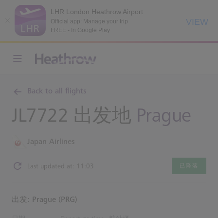
LHR London Heathrow Airport
VIEW
Official app: Manage your trip
FREE - In Google Play
Back to all flights
JL7722 出发地
Prague
Japan Airlines
Last updated at: 11:03
已降落
出发: Prague (PRG)