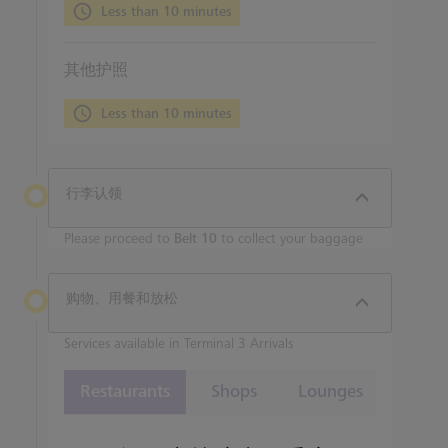
Less than 10 minutes
其他护照
Less than 10 minutes
行李认领
Please proceed to
Belt 10
to collect your baggage
购物、用餐和放松
Services available in Terminal 3 Arrivals
Restaurants
Shops
Lounges
Take a look at our 1 restaurants in Terminal 3 to