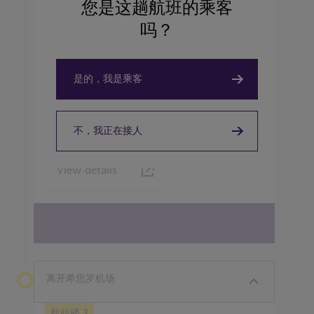
您是这趟航班的乘客
view menus or pre-order.
吗？
是的，我是乘客
TAKEOUT, COFFEEHOUSE AND CAFÉ
Caffè Nero
不，我正在接人
View details
View all terminal 3 Restaurants
离开希思罗机场
航站楼 3