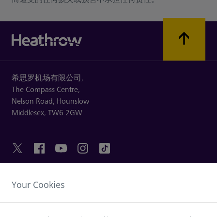
希思罗机场有限公司,
The Compass Centre,
Nelson Road,
Hounslow
Middlesex,
TW6 2GW
Your Cookies
友情链接
探索希思罗机场