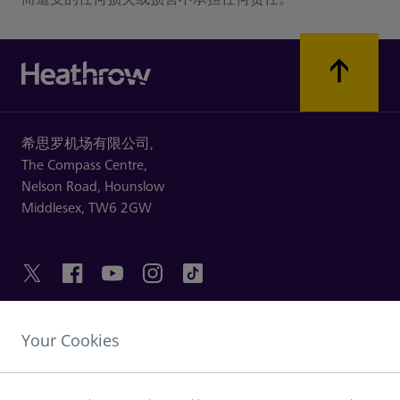
希思罗机场有限公司,
The Compass Centre,
Nelson Road,
Hounslow
Middlesex,
TW6 2GW
Your Cookies
友情链接
探索希思罗机场