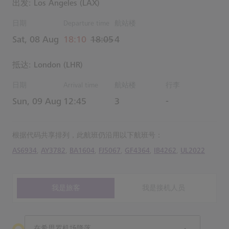
出发: Los Angeles (LAX)
日期
Departure time
航站楼
actual 时间
Estimated 时间
Sat, 08 Aug
18:10
18:05
4
抵达: London (LHR)
日期
Arrival time
航站楼
行李
Estimated 时间
Sun, 09 Aug
12:45
3
-
根据代码共享排列，此航班仍沿用以下航班号：
AS6934
,
AY3782
,
BA1604
,
FJ5067
,
GF4364
,
IB4262
,
UL2022
我是旅客
我是接机人员
在希思罗机场降落