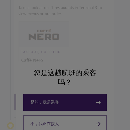
Take a look at our 1 restaurants in Terminal 3 to
view menus or pre-order.
TAKEOUT, COFFEEHOUSE AND CAFÉ
Caffè Nero
您是这趟航班的乘客
View details
吗？
View all terminal 3 Restaurants
是的，我是乘客
不，我正在接人
离开希思罗机场