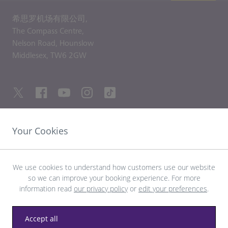
希思罗机场有限公司,
The Compass Centre,
Nelson Road,
Hounslow
Middlesex,
TW6 2GW
Your Cookies
友情链接
探索希思罗机场
We use cookies to understand how customers use our website
so we can improve your booking experience. For more
information read
our privacy policy
or
edit your preferences
.
下载 LHR 应用程序
Accept all