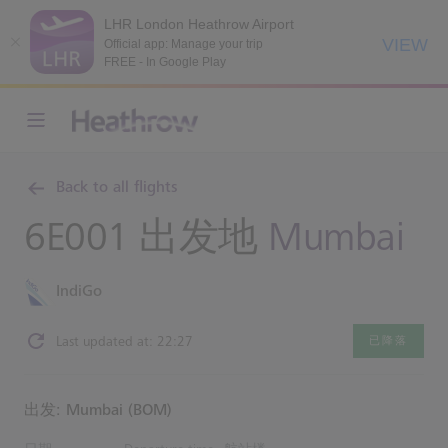
LHR London Heathrow Airport
VIEW
Official app: Manage your trip
FREE - In Google Play
Back to all flights
6E001 出发地
Mumbai
IndiGo
Last updated at: 22:27
已降落
出发: Mumbai (BOM)