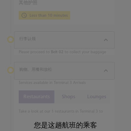
其他护照
Less than 10 minutes
行李认领
Please proceed to
Belt 02
to collect your baggage
购物、用餐和放松
Services available in Terminal 3 Arrivals
Restaurants
Shops
Lounges
Take a look at our 1 restaurants in Terminal 3 to
view menus or pre-order.
您是这趟航班的乘客