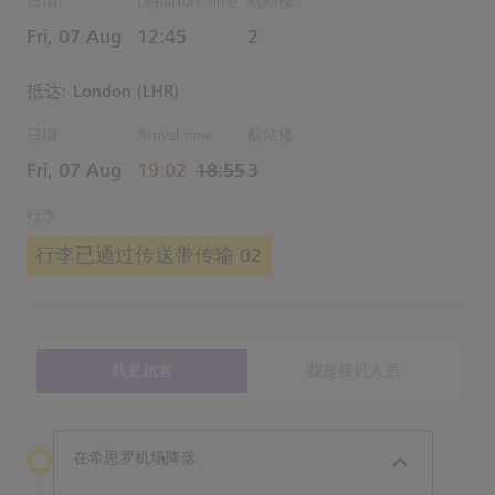
日期
Departure time
航站楼
Estimated 时间
Fri, 07 Aug
12:45
2
抵达: London (LHR)
日期
Arrival time
航站楼
actual 时间
Estimated 时间
Fri, 07 Aug
19:02
18:55
3
行李
行李已通过传送带传输 02
我是旅客
我是接机人员
在希思罗机场降落