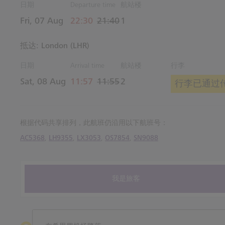
日期
Departure time
航站楼
actual 时间
Estimated 时间
Fri, 07 Aug
22:30
21:40
1
抵达: London (LHR)
日期
Arrival time
航站楼
行李
actual 时间
Estimated 时间
Sat, 08 Aug
11:57
11:55
2
行李已通过传
根据代码共享排列，此航班仍沿用以下航班号：
AC5368
,
LH9355
,
LX3053
,
OS7854
,
SN9088
我是旅客