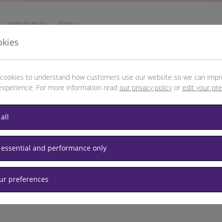
购物和餐饮
帮助
okies
cookies to understand how customers use our website so we can impr
experience. For more information read
our privacy policy
or
edit your pr
Chicago
all
 essential and performance only
our preferences