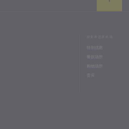
探索希思罗机场
特别优惠
餐饮场所
购物场所
贵宾