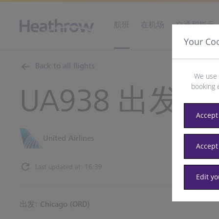
航班
在机场
交通和指示
Your Co
Back to all flights
We use 
booking 
UA938 出发地
Accept 
United Airlines
Accept
Last updated at: 16:39
Edit y
出发: Chicago (ORD)