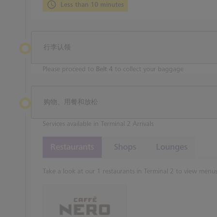
Less than 10 minutes
行李认领
Please proceed to
Belt 4
to collect your baggage
购物、用餐和放松
Services available in Terminal 2 Arrivals
Restaurants
Shops
Lounges
Take a look at our 1 restaurants in Terminal 2 to view menus