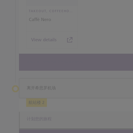
TAKEOUT, COFFEEHOUSE AND CAFÉ
Caffè Nero
View details
View all terminal 2 Restaurants
离开希思罗机场
航站楼 2
计划您的旅程