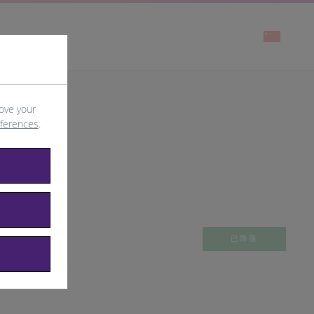
ove your
eferences
.
已降落