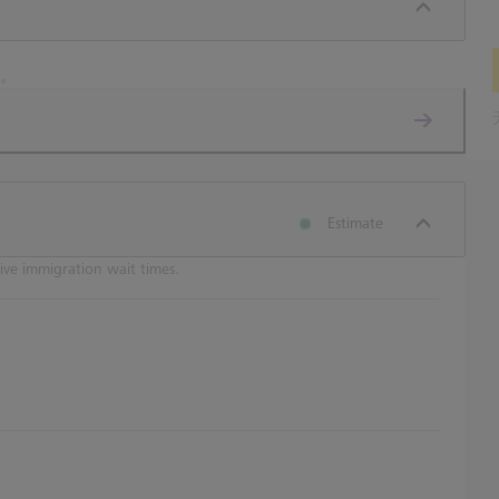
处。
Estimate
ive immigration wait times.