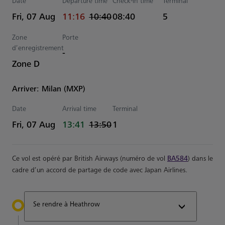
Date
Departure time
Check-in time
Terminal
actual Heure
Estimated Heure
Fri, 07 Aug
11:16
10:40
08:40
5
Zone
Porte
d’enregistrement
-
Zone D
Arriver: Milan (MXP)
Date
Arrival time
Terminal
actual Heure
Estimated Heure
Fri, 07 Aug
13:41
13:50
1
Ce vol est opéré par British Airways (numéro de vol
BA584
) dans le
cadre d’un accord de partage de code avec Japan Airlines.
Se rendre à Heathrow