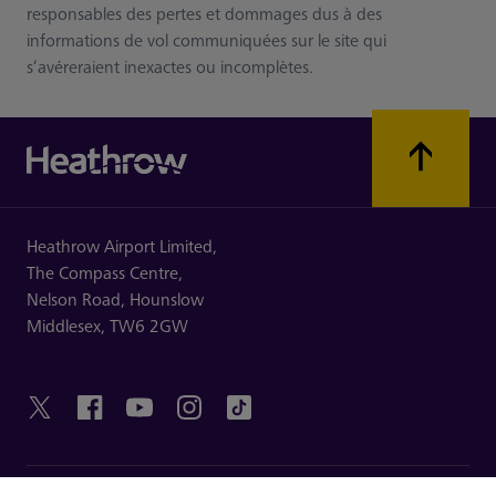
responsables des pertes et dommages dus à des
informations de vol communiquées sur le site qui
s’avéreraient inexactes ou incomplètes.
Heathrow Airport Limited,
The Compass Centre,
Nelson Road,
Hounslow
Middlesex,
TW6 2GW