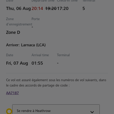
Date
Departure time
Check-in time
Terminal
actual Heure
Estimated Heure
Thu, 06 Aug
20:14
19:20
17:20
5
Zone
Porte
d’enregistrement
-
Zone D
Arriver: Larnaca (LCA)
Date
Arrival time
Terminal
Estimated Heure
Fri, 07 Aug
01:55
-
Ce vol est assuré également sous les numéros de vol suivants, dans
le cadre des accords de partage de code :
AA7187
Se rendre à Heathrow