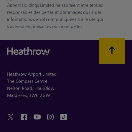
Airport Holdings Limited ne sauraient être tenues
responsables des pertes et dommages dus à des
informations de vol communiquées sur le site qui
s’avéreraient inexactes ou incomplètes.
Heathrow Airport Limited,
The Compass Centre,
Nelson Road,
Hounslow
Middlesex,
TW6 2GW