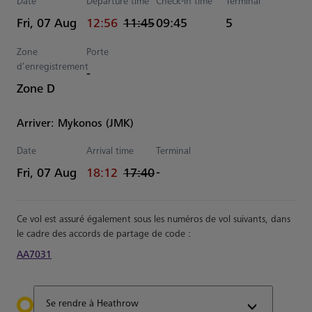
Date
Departure time
Check-in time
Terminal
actual Heure
Estimated Heure
Fri, 07 Aug
12:56
11:45
09:45
5
Zone
Porte
d’enregistrement
-
Zone D
Arriver: Mykonos (JMK)
Date
Arrival time
Terminal
actual Heure
Estimated Heure
Fri, 07 Aug
18:12
17:40
-
Ce vol est assuré également sous les numéros de vol suivants, dans
le cadre des accords de partage de code :
AA7031
Se rendre à Heathrow