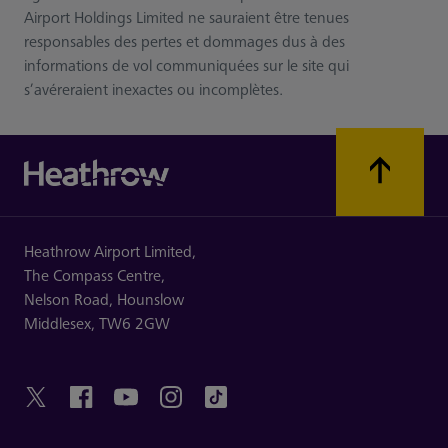
Airport Holdings Limited ne sauraient être tenues
responsables des pertes et dommages dus à des
informations de vol communiquées sur le site qui
s’avéreraient inexactes ou incomplètes.
Heathrow Airport Limited,
The Compass Centre,
Nelson Road,
Hounslow
Middlesex,
TW6 2GW