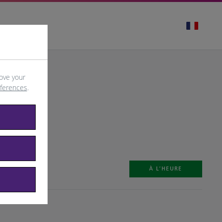
ove your
eferences
.
À L’HEURE