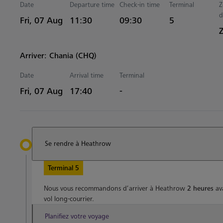
Date
Departure time
Check-in time
Terminal
Z
d
Estimated Heure
Fri, 07 Aug
11:30
09:30
5
Arriver: Chania (CHQ)
Date
Arrival time
Terminal
Estimated Heure
Fri, 07 Aug
17:40
-
Se rendre à Heathrow
Terminal 5
Nous vous recommandons d’arriver à Heathrow
2 heures
ava
vol long-courrier.
Planifiez votre voyage