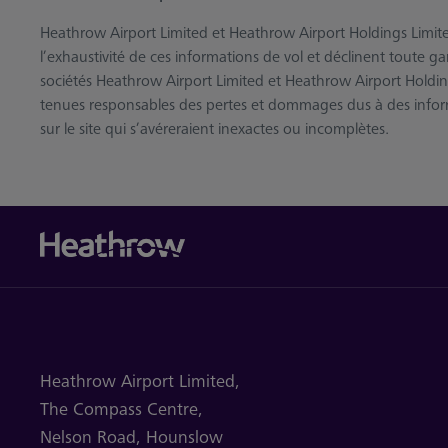
Heathrow Airport Limited et Heathrow Airport Holdings Limited 
l’exhaustivité de ces informations de vol et déclinent toute gar
sociétés Heathrow Airport Limited et Heathrow Airport Holdin
tenues responsables des pertes et dommages dus à des inf
sur le site qui s’avéreraient inexactes ou incomplètes.
Heathrow Airport Limited,
The Compass Centre,
Nelson Road,
Hounslow