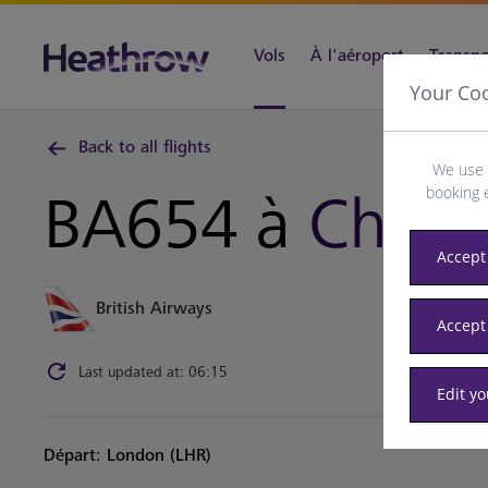
Vols
À l'aéroport
Transpor
Your Co
Back to all flights
We use 
booking 
BA654 à
Chani
Accept 
British Airways
Accept
Last updated at: 06:15
Edit y
Départ: London (LHR)