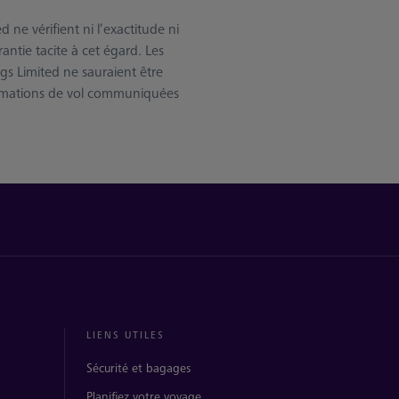
ne vérifient ni l’exactitude ni
antie tacite à cet égard. Les
gs Limited ne sauraient être
ormations de vol communiquées
LIENS UTILES
Sécurité et bagages
Planifiez votre voyage