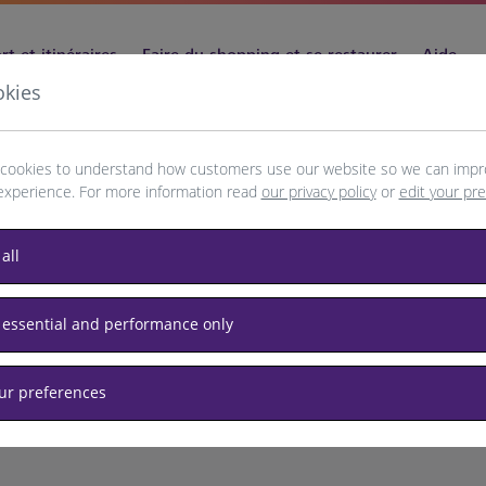
t et itinéraires
Faire du shopping et se restaurer
Aide
okies
cookies to understand how customers use our website so we can impr
experience. For more information read
our privacy policy
or
edit your pr
a
all
 essential and performance only
our preferences