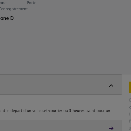
one
Porte
’enregistrement
-
Zone D
D
nt le départ d’un vol court-courrier ou
3 heures
avant pour un
l
s