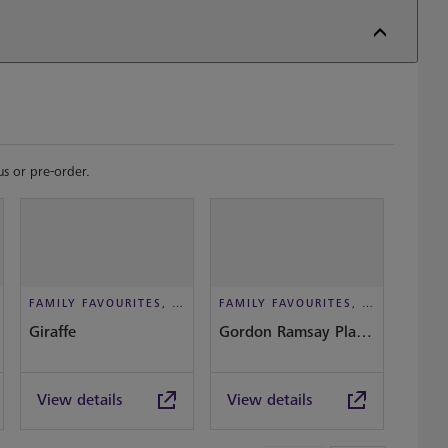
s or pre-order.
FAMILY FAVOURITES, CASUAL DINING
FAMILY FAVOURITES, IN-FLIGHT PICNIC, DINE IN STYLE
Giraffe
Gordon Ramsay Plane Food Market
itsu
View details
View details
View