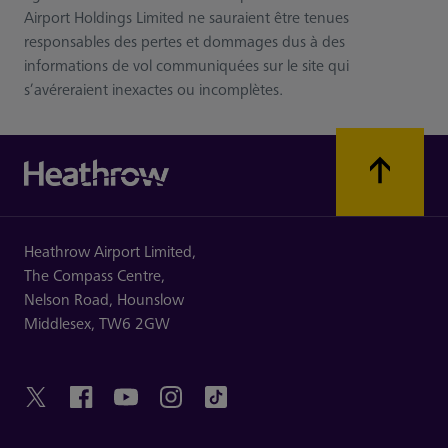
Airport Holdings Limited ne sauraient être tenues
responsables des pertes et dommages dus à des
informations de vol communiquées sur le site qui
s’avéreraient inexactes ou incomplètes.
Heathrow Airport Limited,
The Compass Centre,
Nelson Road,
Hounslow
Middlesex,
TW6 2GW