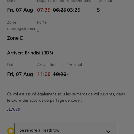
Date
Departure time
Check-in time
Terminal
actual Heure
Estimated Heure
Fri, 07 Aug
07:35
06:25
03:25
5
Zone
Porte
d’enregistrement
-
Zone D
Arriver: Brindisi (BDS)
Date
Arrival time
Terminal
actual Heure
Estimated Heure
Fri, 07 Aug
11:08
10:20
-
Ce vol est assuré également sous les numéros de vol suivants, dans
le cadre des accords de partage de code :
JL7879
Se rendre à Heathrow