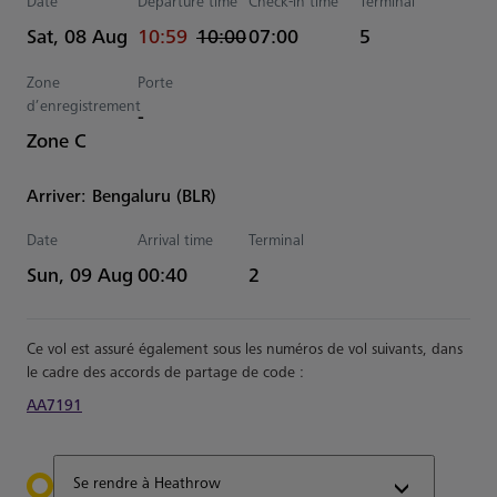
Date
Departure time
Check-in time
Terminal
actual Heure
Estimated Heure
Sat, 08 Aug
10:59
10:00
07:00
5
Zone
Porte
d’enregistrement
-
Zone C
Arriver: Bengaluru (BLR)
Date
Arrival time
Terminal
Estimated Heure
Sun, 09 Aug
00:40
2
Ce vol est assuré également sous les numéros de vol suivants, dans
le cadre des accords de partage de code :
AA7191
Se rendre à Heathrow