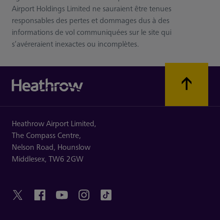
Airport Holdings Limited ne sauraient être tenues
responsables des pertes et dommages dus à des
informations de vol communiquées sur le site qui
s’avéreraient inexactes ou incomplètes.
Heathrow Airport Limited,
The Compass Centre,
Nelson Road,
Hounslow
Middlesex,
TW6 2GW