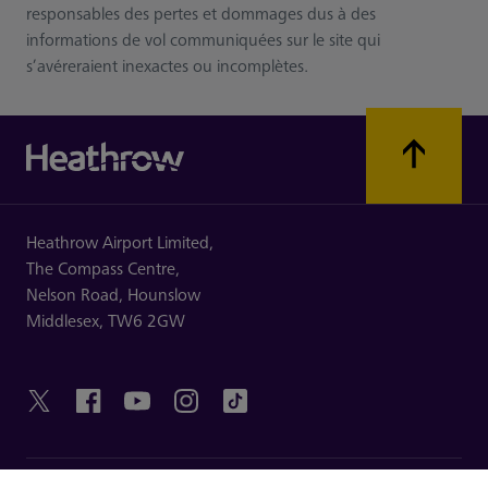
responsables des pertes et dommages dus à des
informations de vol communiquées sur le site qui
s’avéreraient inexactes ou incomplètes.
Heathrow Airport Limited,
The Compass Centre,
Nelson Road,
Hounslow
Middlesex,
TW6 2GW