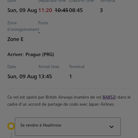
Date
Departure time
Check-in time
Terminal
actual Heure
Estimated Heure
Sun, 09 Aug
11:20
10:45
08:45
3
Zone
Porte
d’enregistrement
-
Zone E
Arriver: Prague (PRG)
Date
Arrival time
Terminal
Estimated Heure
Sun, 09 Aug
13:45
1
Ce vol est opéré par British Airways (numéro de vol
BA852
) dans le
cadre d’un accord de partage de code avec Japan Airlines.
Se rendre à Heathrow