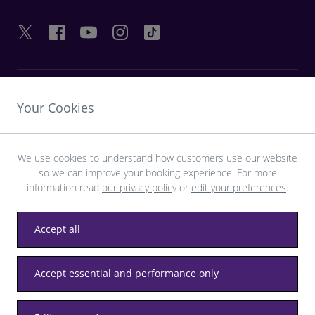
LIENS UTILES
Your Cookies
DÉCOUVRIR HEATHROW
We use cookies to understand how customers use our website
so we can improve your booking experience. For more
Télécharger l’application LHR
information read
our privacy policy
or
edit your preferences
.
Accept all
Accept essential and performance only
Confidentialité
Conditions générales
Accessibilité
Plan du site
Règlement de Heathrow