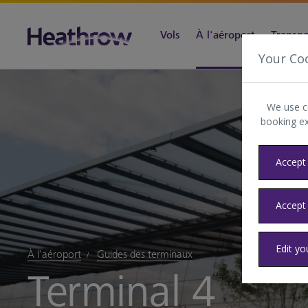
Vols
À l'aéroport
Transpor
Your Co
We use c
booking e
Accept 
Accept
Edit yo
À l'aéroport
Guides des terminaux
Terminal 4