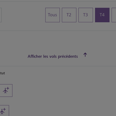
Tous
T2
T3
T4
Afficher les vols précédents
atut