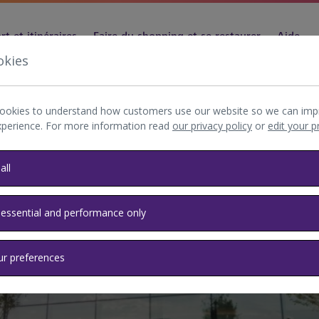
t et itinéraires
Faire du shopping et se restaurer
Aide
okies
ookies to understand how customers use our website so we can imp
xperience. For more information read
our privacy policy
or
edit your 
all
 essential and performance only
ur preferences