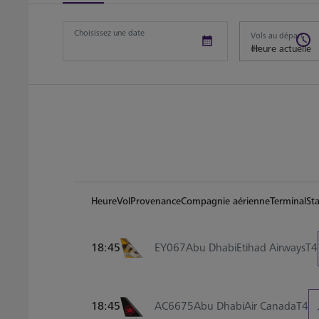
Choisissez une date
Vols au départ
de
Heure
Vol
Provenance
Compagnie aérienne
Terminal
St
18:45
EY067
Abu Dhabi
Etihad Airways
T4
18:45
AC6675
Abu Dhabi
Air Canada
T4