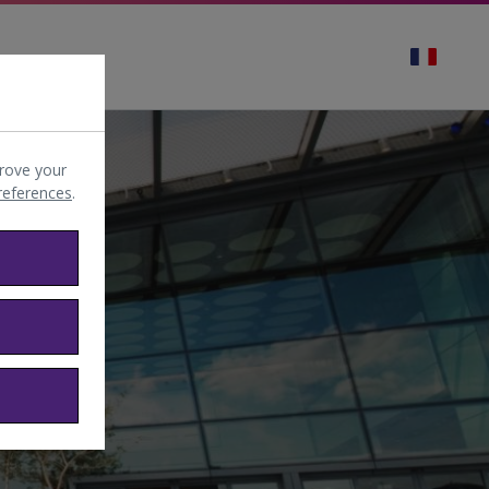
rove your
preferences
.