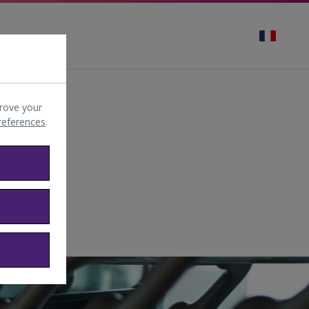
rove your
preferences
.