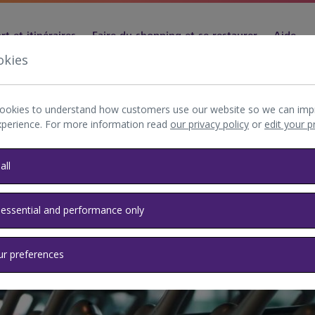
t et itinéraires
Faire du shopping et se restaurer
Aide
okies
ookies to understand how customers use our website so we can imp
xperience. For more information read
our privacy policy
or
edit your 
all
 essential and performance only
ur preferences