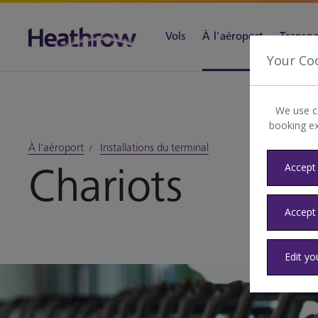
Vols
À l'aéroport
Transpor
Your Co
We use c
booking e
À l'aéroport
Installations du terminal
Chariots
Accept 
Accept
Edit yo