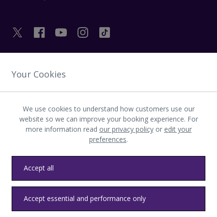
LIENS UTILES
Your Cookies
DÉCOUVRIR HEATHROW
We use cookies to understand how customers use our
website so we can improve your booking experience. For
more information read
our privacy policy
or
edit your
Télécharger l’application LHR
preferences
.
Accept all
Accept essential and performance only
Confidentialité
Conditions générales
Accessibilité
Plan du site