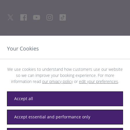
LIENS UTILES
Your Cookies
DÉCOUVRIR HEATHROW
We use cookies to understand how customers use our website
so we can improve your booking experience. For more
Télécharger l’application LHR
information read
our privacy policy
or
edit your preferences
.
Accept all
Accept essential and performance only
Confidentialité
Conditions générales
Accessibilité
Plan du site
Règlement de Heathrow