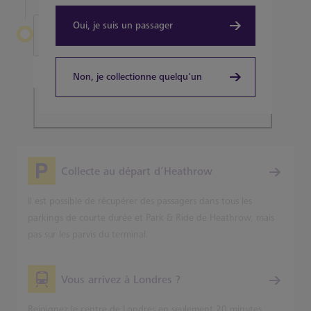
Oui, je suis un passager
Quitter Heathrow
Terminal 5
Non, je collectionne quelqu'un
Planifiez votre voyage
Collecte au départ d’Heathrow
Il est possible de récupérer des passagers dans tous les
parkings de courte durée et Park & Ride de Heathrow, mais
pas sur les parvis du terminal.
Vous arrivez à Londres ?
Rejoignez le centre de Londres en seulement 20 minutes