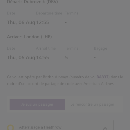
Départ: Dubrovnik (DBV)
Date
Departure time
Terminal
Estimated Heure
Thu, 06 Aug
12:55
-
Arriver: London (LHR)
Date
Arrival time
Terminal
Bagage
Estimated Heure
Thu, 06 Aug
14:55
5
-
Ce vol est opéré par British Airways (numéro de vol
BA837
) dans le
cadre d’un accord de partage de code avec American Airlines.
Je suis un passager
Je rencontre un passager
Atterrissage à Heathrow