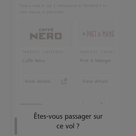
Take a look at our 2 restaurants in Terminal 5 to
view menus or pre-order.
TAKEOUT, COFFEEHOUSE AND CAFÉ
TAKEOUT, COFFEEHOUSE AND CAFÉ
Caffè Nero
Pret A Manger
View details
View details
Êtes-vous passager sur
ce vol ?
View all terminal 5 Restaurants