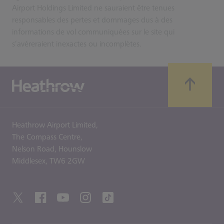
Airport Holdings Limited ne sauraient être tenues
responsables des pertes et dommages dus à des
informations de vol communiquées sur le site qui
s’avéreraient inexactes ou incomplètes.
Heathrow Airport Limited,
The Compass Centre,
Nelson Road,
Hounslow
Middlesex,
TW6 2GW