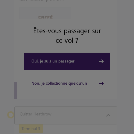
Êtes-vous passager sur
ce vol ?
TAKEOUT, COFFEEHOUSE AND CAFÉ
Caffè Nero
Oui, je suis un passager
View details
Non, je collectionne quelqu'un
View all terminal 3 Restaurants
Quitter Heathrow
Terminal 3