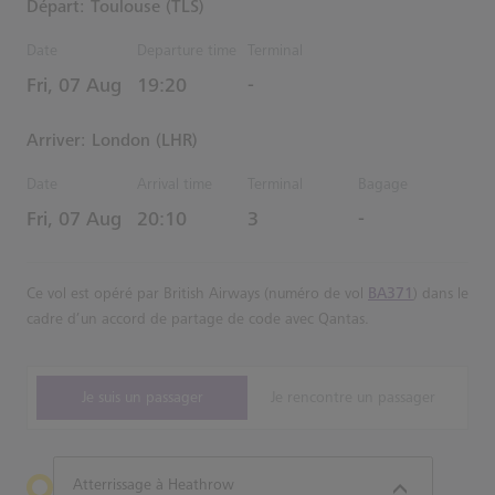
Départ: Toulouse (TLS)
Date
Departure time
Terminal
Estimated Heure
Fri, 07 Aug
19:20
-
Arriver: London (LHR)
Date
Arrival time
Terminal
Bagage
Estimated Heure
Fri, 07 Aug
20:10
3
-
Ce vol est opéré par British Airways (numéro de vol
BA371
) dans le
cadre d’un accord de partage de code avec Qantas.
Je suis un passager
Je rencontre un passager
Atterrissage à Heathrow