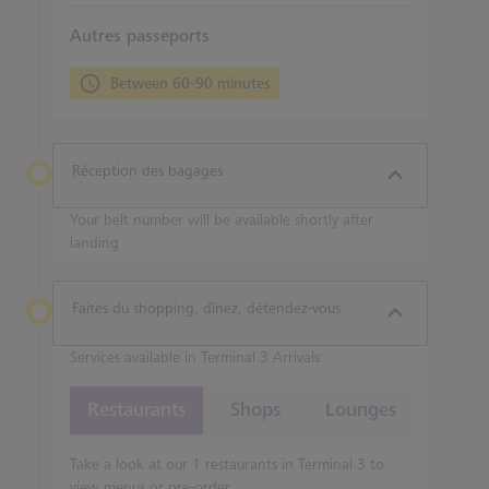
Autres passeports
Between 60-90 minutes
Réception des bagages
Your belt number will be available shortly after
landing
Faites du shopping, dînez, détendez-vous
Services available in Terminal 3 Arrivals
Restaurants
Shops
Lounges
Take a look at our 1 restaurants in Terminal 3 to
view menus or pre-order.