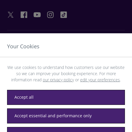
LIENS UTILES
Your Cookies
DÉCOUVRIR HEATHROW
We use cookies to understand how customers use our website
so we can improve your booking experience. For more
Télécharger l’application LHR
information read
our privacy policy
or
edit your preferences
.
Accept all
Accept essential and performance only
Confidentialité
Conditions générales
Accessibilité
Plan du site
Règlement de Heathrow