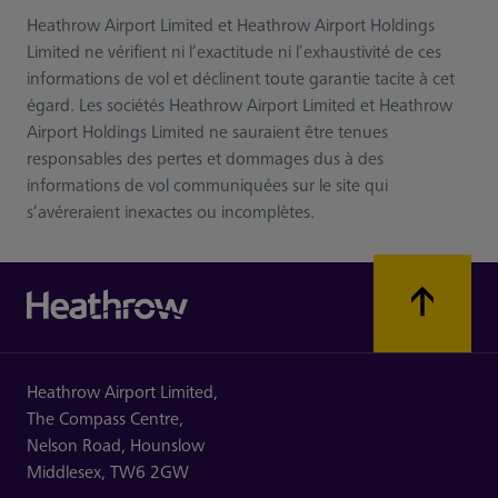
Heathrow Airport Limited et Heathrow Airport Holdings
Limited ne vérifient ni l’exactitude ni l’exhaustivité de ces
informations de vol et déclinent toute garantie tacite à cet
égard. Les sociétés Heathrow Airport Limited et Heathrow
Airport Holdings Limited ne sauraient être tenues
responsables des pertes et dommages dus à des
informations de vol communiquées sur le site qui
s’avéreraient inexactes ou incomplètes.
Heathrow Airport Limited,
The Compass Centre,
Nelson Road,
Hounslow
Middlesex,
TW6 2GW