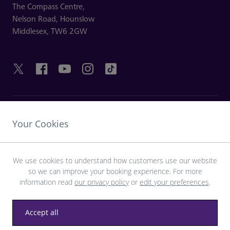
The Compass Centre,
Nelson Road,
Hounslow
Middlesex,
TW6 2GW
LIENS UTILES
Your Cookies
DÉCOUVRIR HEATHROW
We use cookies to understand how customers use our website
so we can improve your booking experience. For more
Télécharger l’application LHR
information read
our privacy policy
or
edit your preferences
.
Accept all