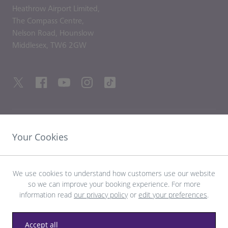
Heathrow Airport Limited,
The Compass Centre,
Nelson Road,
Hounslow
Middlesex,
TW6 2GW
LIENS UTILES
Your Cookies
DÉCOUVRIR HEATHROW
We use cookies to understand how customers use our website
so we can improve your booking experience. For more
Télécharger l’application LHR
information read
our privacy policy
or
edit your preferences
.
Accept all