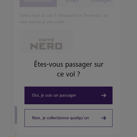
Restaurants
Shops
Lounges
Take a look at our 1 restaurants in Terminal 2 to
view menus or pre-order.
Êtes-vous passager sur
TAKEOUT, COFFEEHOUSE AND CAFÉ
Caffè Nero
ce vol ?
View details
Oui, je suis un passager
View all terminal 2 Restaurants
Non, je collectionne quelqu'un