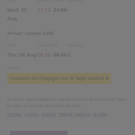
Date
Departure time
Terminal
actual Heure
Estimated Heure
Wed, 05
21:12
21:00
-
Aug
Arriver: London (LHR)
Date
Arrival time
Terminal
actual Heure
Estimated Heure
Thu, 06 Aug
08:50
08:35
2
Bagage
Livraison des bagages sur le tapis roulant 8
Ce vol est assuré également sous les numéros de vol suivants, dans
le cadre des accords de partage de code :
A33066
,
LH6693
,
OS8340
,
TP8048
,
UA8023
,
UL2858