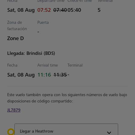
Fecha
Departure time
Check-in time
Terminal
actual Hora
Estimated Hora
Sat, 08 Aug
07:52
07:40
05:40
5
Zona de
Puerta
facturación
-
Zone D
Llegada: Brindisi (BDS)
Fecha
Arrival time
Terminal
actual Hora
Estimated Hora
Sat, 08 Aug
11:16
11:35
-
Este vuelo también opera con los siguientes números de vuelo bajo
disposiciones de código compartido:
JL7879
Llegar a Heathrow