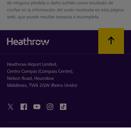
de ninguna pérdida o daño sufrido como resultado de
confiar en la información del vuelo mostrada en esta página
web, que puede resultar inexacta o incompleta.
Heathrow Airport Limited,
Centro Compás (Compass Centre),
Nelson Road,
Hounslow
Middlesex,
TW6 2GW (Reino Unido)
ENLACES ÚTILES