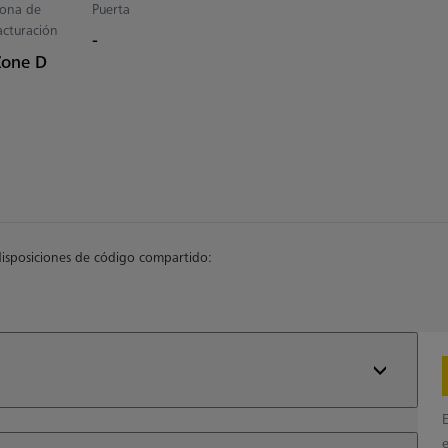
ona de
Puerta
acturación
-
Zone D
disposiciones de código compartido:
e