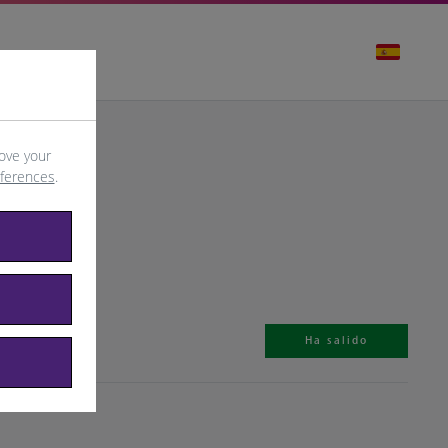
ove your
eferences
.
Ha salido