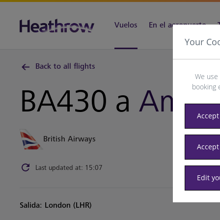
Vuelos
En el aeropuerto
Your Co
Back to all flights
We use 
booking 
BA430 a
Amst
Accept 
British Airways
Accept
Last updated at: 15:07
Edit y
Salida: London (LHR)