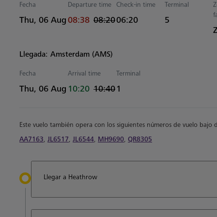
Fecha
Departure time
Check-in time
Terminal
Z
f
actual Hora
Estimated Hora
Thu, 06 Aug
08:38
08:20
06:20
5
Llegada: Amsterdam (AMS)
Fecha
Arrival time
Terminal
actual Hora
Estimated Hora
Thu, 06 Aug
10:20
10:40
1
Este vuelo también opera con los siguientes números de vuelo bajo 
AA7163
,
JL6517
,
JL6544
,
MH9690
,
QR8305
Llegar a Heathrow