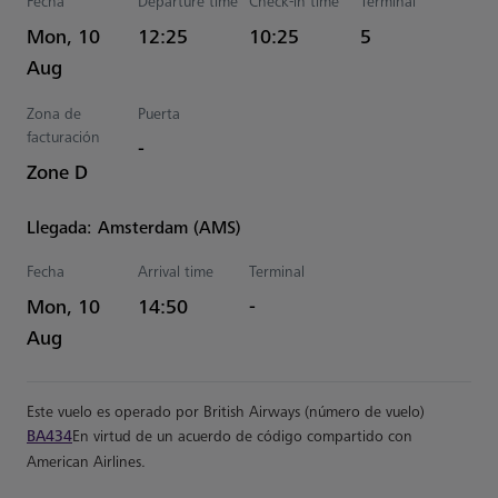
Fecha
Departure time
Check-in time
Terminal
Estimated Hora
Mon, 10
12:25
10:25
5
Aug
Zona de
Puerta
facturación
-
Zone D
Llegada: Amsterdam (AMS)
Fecha
Arrival time
Terminal
Estimated Hora
Mon, 10
14:50
-
Aug
Este vuelo es operado por British Airways (número de vuelo)
BA434
En virtud de un acuerdo de código compartido con
American Airlines.