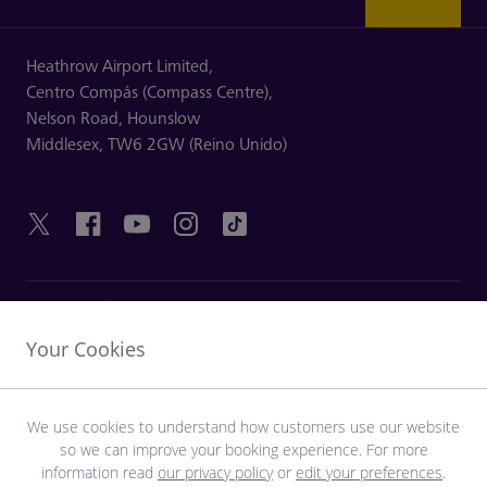
Heathrow Airport Limited,
Centro Compás (Compass Centre),
Nelson Road,
Hounslow
Middlesex,
TW6 2GW (Reino Unido)
ENLACES ÚTILES
Your Cookies
DESCUBRA HEATHROW
We use cookies to understand how customers use our website
so we can improve your booking experience. For more
Descargue la aplicación LHR
information read
our privacy policy
or
edit your preferences
.