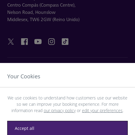
Centro Compás (Compass Centre),
Nelson Road,
Hounslow
Middlesex,
TW6 2GW (Reino Unido)
ENLACES ÚTILES
Your Cookies
DESCUBRA HEATHROW
We use cookies to understand how customers use our website
so we can improve your booking experience. For more
Descargue la aplicación LHR
information read
our privacy policy
or
edit your preferences
.
Accept all