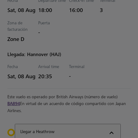
Fecha
Departure time
Check-in time
Terminal
Estimated Hora
Sat, 08 Aug
18:00
16:00
3
Zona de
Puerta
facturación
-
Zone D
Llegada: Hannover (HAJ)
Fecha
Arrival time
Terminal
Estimated Hora
Sat, 08 Aug
20:35
-
Este vuelo es operado por British Airways (número de vuelo)
BA894
En virtud de un acuerdo de código compartido con Japan
Airlines.
Llegar a Heathrow