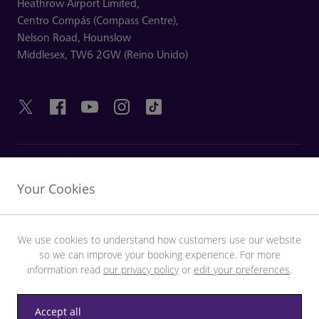
Heathrow Airport Limited,
Centro Compás (Compass Centre),
Nelson Road,
Hounslow
Middlesex,
TW6 2GW (Reino Unido)
ENLACES ÚTILES
Your Cookies
DESCUBRA HEATHROW
We use cookies to understand how customers use our website
so we can improve your booking experience. For more
Descargue la aplicación LHR
information read
our privacy policy
or
edit your preferences
.
Accept all