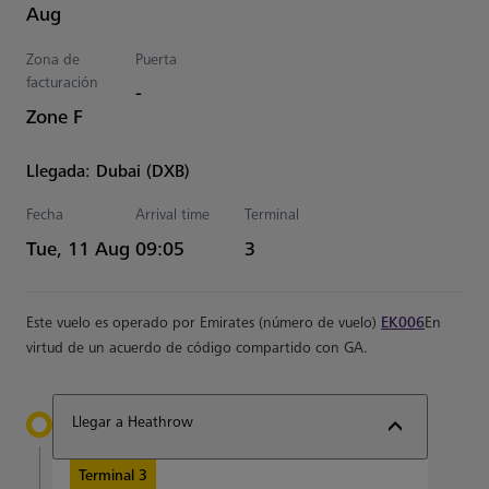
Aug
Zona de
Puerta
facturación
-
Zone F
Llegada: Dubai (DXB)
Fecha
Arrival time
Terminal
Estimated Hora
Tue, 11 Aug
09:05
3
Este vuelo es operado por Emirates (número de vuelo)
EK006
En
virtud de un acuerdo de código compartido con GA.
Llegar a Heathrow
Terminal 3