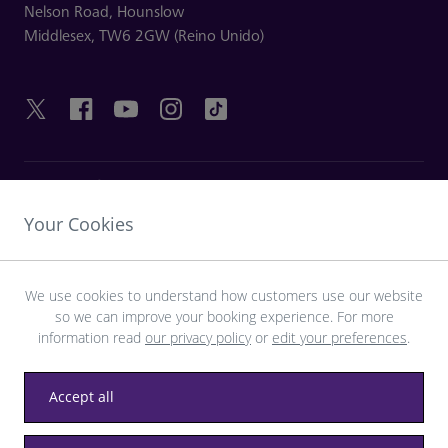
Nelson Road,
Hounslow
Middlesex,
TW6 2GW (Reino Unido)
ENLACES ÚTILES
Your Cookies
DESCUBRA HEATHROW
We use cookies to understand how customers use our website
so we can improve your booking experience. For more
Descargue la aplicación LHR
information read
our privacy policy
or
edit your preferences
.
Accept all