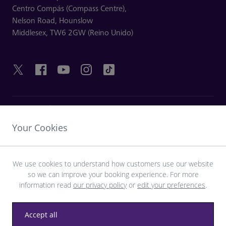
Centro Compás (Compass Centre),
Nelson Road,
Hounslow
Middlesex,
TW6 2GW (Reino Unido)
ENLACES ÚTILES
Your Cookies
DESCUBRA HEATHROW
We use cookies to understand how customers use our website
so we can improve your booking experience. For more
Descargue la aplicación LHR
information read
our privacy policy
or
edit your preferences
.
Accept all