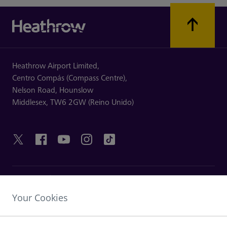
Heathrow Airport Limited,
Centro Compás (Compass Centre),
Nelson Road,
Hounslow
Middlesex,
TW6 2GW (Reino Unido)
ENLACES ÚTILES
Your Cookies
DESCUBRA HEATHROW