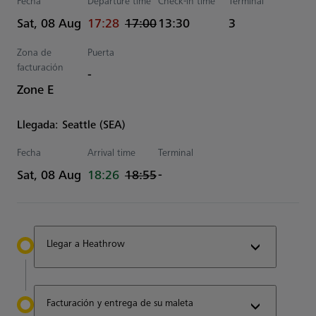
Fecha
Departure time
Check-in time
Terminal
actual Hora
Estimated Hora
Sat, 08 Aug
17:28
17:00
13:30
3
Zona de
Puerta
facturación
-
Zone E
Llegada: Seattle (SEA)
Fecha
Arrival time
Terminal
actual Hora
Estimated Hora
Sat, 08 Aug
18:26
18:55
-
Llegar a Heathrow
Facturación y entrega de su maleta