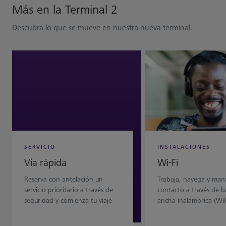
Más en la Terminal 2
Descubra lo que se mueve en nuestra nueva terminal.
SERVICIO
INSTALACIONES
Vía rápida
Wi-Fi
Reserva con antelación un
Trabaja, navega y man
servicio prioritario a través de
contacto a través de 
seguridad y comienza tu viaje
ancha inalámbrica (WiF
con buen pie.
mientras estás en mov