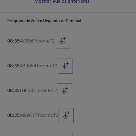
Mostrar vuelos anteriores
Programado
Vuelos
Llegando de
Terminal
08:35
AC856
Toronto
T2
08:35
A33054
Toronto
T2
08:35
LH6585
Toronto
T2
08:35
MS9617
Toronto
T2