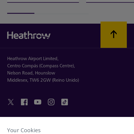
Heathrow Airport Limited,
Centro Compás (Compass Centre),
Nelson Road,
Hounslow
Middlesex,
TW6 2GW (Reino Unido)
ENLACES ÚTILES
Your Cookies