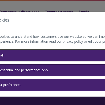
Transporte y direcciones
Comprar y comer
Ayuda
okies
ookies to understand how customers use our website so we can imp
xperience. For more information read
our privacy policy
or
edit your 
ica
all
 essential and performance only
ur preferences