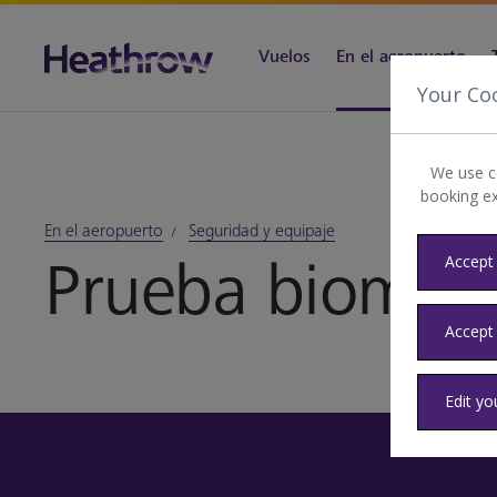
Vuelos
En el aeropuerto
Your Co
We use c
booking e
En el aeropuerto
Seguridad y equipaje
Prueba biométr
Accept 
Accept
Edit yo