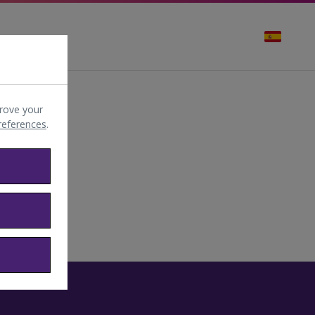
rove your
preferences
.