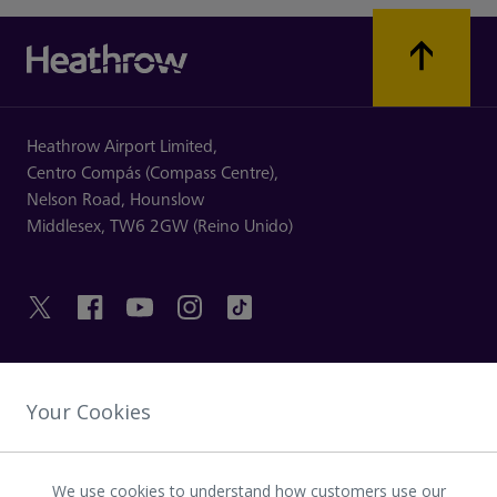
Heathrow Airport Limited,
Centro Compás (Compass Centre),
Nelson Road,
Hounslow
Middlesex,
TW6 2GW (Reino Unido)
ENLACES ÚTILES
Your Cookies
DESCUBRA HEATHROW
We use cookies to understand how customers use our