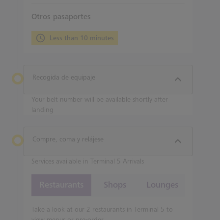
Otros pasaportes
Less than 10 minutes
Recogida de equipaje
Your belt number will be available shortly after
landing
Compre, coma y relájese
Services available in Terminal 5 Arrivals
Restaurants
Shops
Lounges
Take a look at our 2 restaurants in Terminal 5 to
view menus or pre-order.