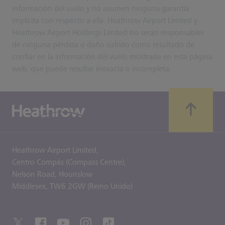
información del vuelo y no asumen ninguna garantía
implícita con respecto a ella. Heathrow Airport Limited y
Heathrow Airport Holdings Limited no serán responsables
de ninguna pérdida o daño sufrido como resultado de
confiar en la información del vuelo mostrada en esta página
web, que puede resultar inexacta o incompleta.
Heathrow Airport Limited,
Centro Compás (Compass Centre),
Nelson Road,
Hounslow
Middlesex,
TW6 2GW (Reino Unido)