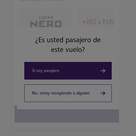
¿Es usted pasajero de
TAKEOUT, COFFEEHOUSE AND CAFÉ
TAKEOUT, COFFEEHOUSE AND CAFÉ
este vuelo?
Caffè Nero
Pret A Manger
View details
View details
Si soy pasajero
No, estoy recogiendo a alguien
View all terminal 5 Restaurants