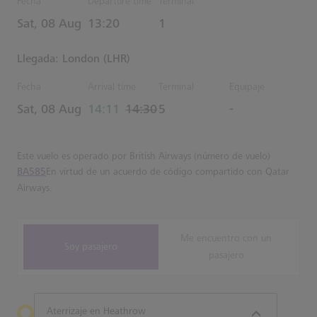
Fecha
Departure time
Terminal
Estimated Hora
Sat, 08 Aug
13:20
1
Llegada: London (LHR)
Fecha
Arrival time
Terminal
Equipaje
actual Hora
Estimated Hora
Sat, 08 Aug
14:11
14:30
5
-
Este vuelo es operado por British Airways (número de vuelo)
BA585
En virtud de un acuerdo de código compartido con Qatar
Airways.
Me encuentro con un
Soy pasajero
pasajero
Aterrizaje en Heathrow