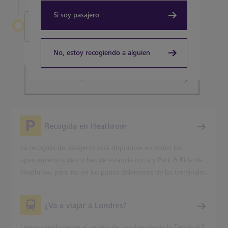
Si soy pasajero
Salir de Heathrow
Terminal 5
No, estoy recogiendo a alguien
Planifique su trayecto
Recogida en Heathrow
La recogida de pasajeros está disponible en todos los
aparcamientos de coches de estancia corta y Park & Ride de
Heathrow, pero no en los patios delanteros de las terminales.
¿Va a viajar a Londres?
Llegue rápidamente al centro de Londres desde la Terminal 5