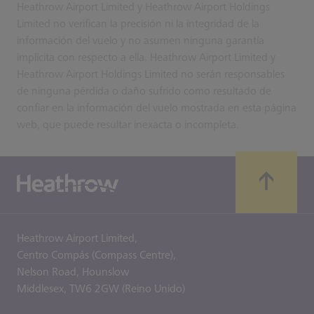
Heathrow Airport Limited y Heathrow Airport Holdings
Limited no verifican la precisión ni la integridad de la
información del vuelo y no asumen ninguna garantía
implícita con respecto a ella. Heathrow Airport Limited y
Heathrow Airport Holdings Limited no serán responsables
de ninguna pérdida o daño sufrido como resultado de
confiar en la información del vuelo mostrada en esta página
web, que puede resultar inexacta o incompleta.
Heathrow Airport Limited,
Centro Compás (Compass Centre),
Nelson Road,
Hounslow
Middlesex,
TW6 2GW (Reino Unido)