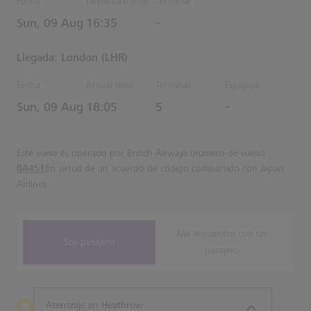
Fecha
Departure time
Terminal
Estimated Hora
Sun, 09 Aug
16:35
-
Llegada: London (LHR)
Fecha
Arrival time
Terminal
Equipaje
Estimated Hora
Sun, 09 Aug
18:05
5
-
Este vuelo es operado por British Airways (número de vuelo)
BA451
En virtud de un acuerdo de código compartido con Japan
Airlines.
Me encuentro con un
Soy pasajero
pasajero
Aterrizaje en Heathrow