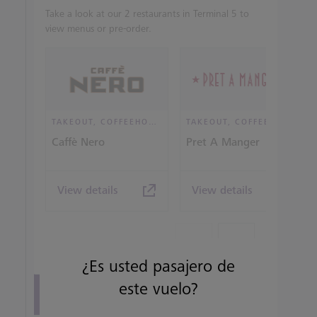
Take a look at our 2 restaurants in Terminal 5 to
view menus or pre-order.
TAKEOUT, COFFEEHOUSE AND CAFÉ
TAKEOUT, COFFEEHOUSE AND CAFÉ
Caffè Nero
Pret A Manger
View details
View details
¿Es usted pasajero de
este vuelo?
View all terminal 5 Restaurants