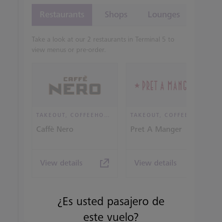
Restaurants
Shops
Lounges
Take a look at our 2 restaurants in Terminal 5 to
view menus or pre-order.
TAKEOUT, COFFEEHOUSE AND CAFÉ
TAKEOUT, COFFEEHOUSE AND CAFÉ
Caffè Nero
Pret A Manger
View details
View details
¿Es usted pasajero de
este vuelo?