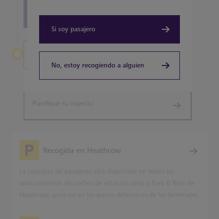
View all terminal 5 Restaurants
Si soy pasajero
Salir de Heathrow
No, estoy recogiendo a alguien
Terminal 5
Planifique su trayecto
Recogida en Heathrow
La recogida de pasajeros está disponible en todos los
aparcamientos de coches de estancia corta y Park & Ride de
Heathrow, pero no en los patios delanteros de las terminales.