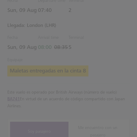
Fecha
Departure time
Terminal
Estimated Hora
Sun, 09 Aug
07:40
2
Llegada: London (LHR)
Fecha
Arrival time
Terminal
actual Hora
Estimated Hora
Sun, 09 Aug
08:00
08:35
5
Equipaje
Maletas entregadas en la cinta 8
Este vuelo es operado por British Airways (número de vuelo)
BA741
En virtud de un acuerdo de código compartido con Japan
Airlines.
Me encuentro con un
Soy pasajero
pasajero