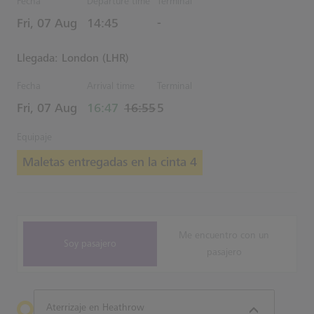
Fecha
Departure time
Terminal
Estimated Hora
Fri, 07 Aug
14:45
-
Llegada: London (LHR)
Fecha
Arrival time
Terminal
actual Hora
Estimated Hora
Fri, 07 Aug
16:47
16:55
5
Equipaje
Maletas entregadas en la cinta 4
Me encuentro con un
Soy pasajero
pasajero
Aterrizaje en Heathrow