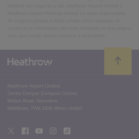
implícita con respecto a ella. Heathrow Airport Limited y
Heathrow Airport Holdings Limited no serán responsables
de ninguna pérdida o daño sufrido como resultado de
confiar en la información del vuelo mostrada en esta página
web, que puede resultar inexacta o incompleta.
Heathrow Airport Limited,
Centro Compás (Compass Centre),
Nelson Road,
Hounslow
Middlesex,
TW6 2GW (Reino Unido)