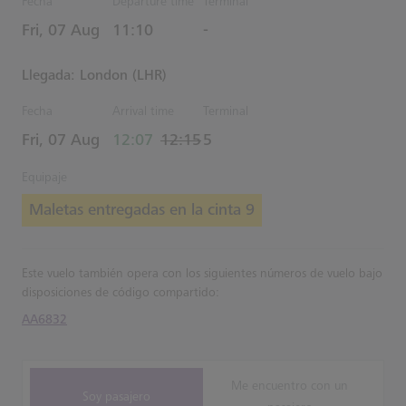
Fecha
Departure time
Terminal
Estimated Hora
Fri, 07 Aug
11:10
-
Llegada: London (LHR)
Fecha
Arrival time
Terminal
actual Hora
Estimated Hora
Fri, 07 Aug
12:07
12:15
5
Equipaje
Maletas entregadas en la cinta 9
Este vuelo también opera con los siguientes números de vuelo bajo
disposiciones de código compartido:
AA6832
Me encuentro con un
Soy pasajero