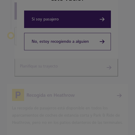
View all terminal 5 Restaurants
Si soy pasajero
Salir de Heathrow
No, estoy recogiendo a alguien
Terminal 5
Planifique su trayecto
Recogida en Heathrow
La recogida de pasajeros está disponible en todos los
aparcamientos de coches de estancia corta y Park & Ride de
Heathrow, pero no en los patios delanteros de las terminales.