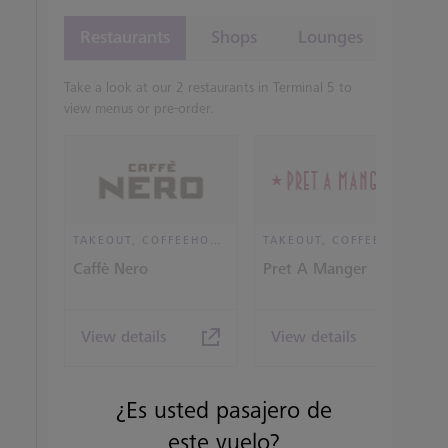
Restaurants
Shops
Lounges
Take a look at our 2 restaurants in Terminal 5 to
view menus or pre-order.
TAKEOUT, COFFEEHOUSE AND CAFÉ
TAKEOUT, COFFEEHOUSE AND CAFÉ
Caffè Nero
Pret A Manger
View details
View details
¿Es usted pasajero de
este vuelo?